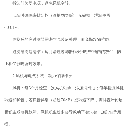
拆卸前关闭电源，避免风机空转。
安装时确保密封结构（液槽/发泡胶）无破损，泄漏率需
≤0.01%。
更换后的废过滤器需密封包装后处理，避免颗粒物扩散。
过滤器周边清洁：每月清理过滤器框架和密封槽内的灰尘，防
止积尘影响密封效果。
2.风机与电气系统：动力保障维护
风机：每6个月检查一次风机轴承，添加润滑油；每年检测风机
转速和噪音，若噪音异常（超过70dB）或转速下降，需排查叶轮是
否积尘或电机故障。风机积尘过多会导致动平衡失衡，加剧轴承磨
损。