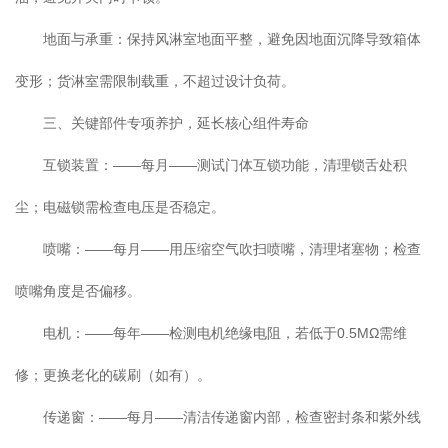
地面与承重：保持风淋室地面平整，避免因地面沉降导致箱体
变形；货淋室需限制载重，不超过设计负荷。
三、关键部件专项养护，延长核心组件寿命
互锁装置：——每月——测试门体互锁功能，清理锁舌处积
尘；电磁锁需检查电压是否稳定。
喷嘴：——每月——用压缩空气吹扫喷嘴，清理堵塞物；检查
喷嘴角度是否偏移。
电机：——每年——检测电机绝缘电阻，若低于0.5MΩ需维
修；更换老化的碳刷（如有）。
传递窗：——每月——清洁传递窗内部，检查密封条和紫外线