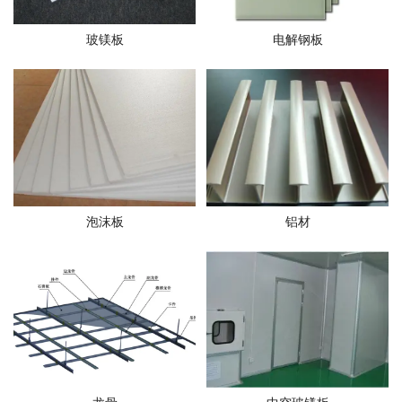
玻镁板
电解钢板
泡沫板
铝材