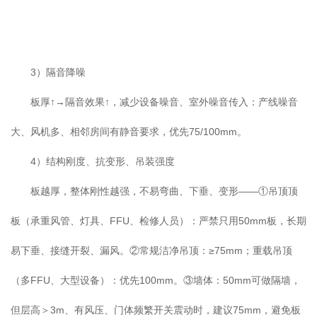
3）隔音降噪
板厚↑→隔音效果↑，减少设备噪音、室外噪音传入：产线噪音
大、风机多、相邻房间有静音要求，优先75/100mm。
4）结构刚度、抗变形、吊装强度
板越厚，整体刚性越强，不易弯曲、下垂、变形——①吊顶顶
板（承重风管、灯具、FFU、检修人员）：严禁只用50mm板，长期
易下垂、接缝开裂、漏风。②常规洁净吊顶：≥75mm；重载吊顶
（多FFU、大型设备）：优先100mm。③墙体：50mm可做隔墙，
但层高＞3m、有风压、门体频繁开关震动时，建议75mm，避免板