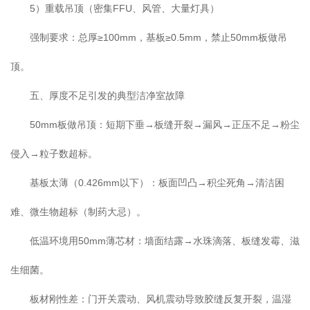
5）重载吊顶（密集FFU、风管、大量灯具）
强制要求：总厚≥100mm，基板≥0.5mm，禁止50mm板做吊
顶。
五、厚度不足引发的典型洁净室故障
50mm板做吊顶：短期下垂→板缝开裂→漏风→正压不足→粉尘
侵入→粒子数超标。
基板太薄（0.426mm以下）：板面凹凸→积尘死角→清洁困
难、微生物超标（制药大忌）。
低温环境用50mm薄芯材：墙面结露→水珠滴落、板缝发霉、滋
生细菌。
板材刚性差：门开关震动、风机震动导致胶缝反复开裂，温湿