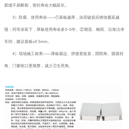
胶缝不易断裂，密封寿命大幅延长。
3）防腐、使用寿命——①基板越厚，涂层破损后锈蚀蔓延越
慢；同等涂装下，厚板使用寿命多3~5年。②潮湿、梅雨、沿海洁净
车间，建议基板≥0.5mm。
4）现场施工效果——厚板裁边、拼接更挺直，阴阳角、圆弧转
角、门窗收口更规整，减少卫生死角。