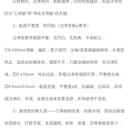
芯材相同、总厚相同，面板越厚，综合性能越好，也是洁净室
区分“工程板”和“净化专用板”的关键。
1）板面平整度、防凹陷（洁净室第yi要求）
洁净室要求镜面平整、无凹凸、无死角、不易积尘：
①0.426mm薄板：偏软，受力易凹、运输/安装易磕碰留痕，长期受
风压、温差会轻微鼓包，缝隙不齐，只建议辅助用房、非洁净区
域。②0.476mm：性价比款，常规洁净室墙面可用，平整度合格。
③0.5mm/0.6mm：板面坚挺、平整度ji佳、抗磕碰、抗风压，高等
级洁净区、吊顶、走廊主墙体首要选择，长期使用不变形。
2）接缝密封耐久度——①薄板刚性差，热胀冷缩、震动后板缝
容易错位、打胶开裂，造成漏风、积灰、发霉。②厚基板形变小，