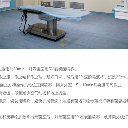
运用前30min，对表里室用5%石炭酸喷雾。
作业服、作业帽和作业鞋，戴好口罩，然后用2%煤酚皂液将手浸洗2分钟
面上方和操作员站位空间喷雾，回来外室，5～10min后再进闺阁作业。
作要轻缓，尽量减少空气动摇和地上扬尘。
停息，切勿用嘴吹，避免扩展焚烧；如遇有菌培育物散落或打碎有菌容器时
品和废弃物悉数拿出无菌室后，对无菌室用5%石炭酸喷雾，或开紫外线灯照