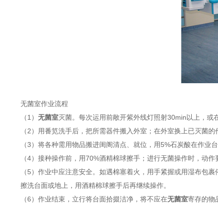
无菌室作业流程
（1）
无菌室
灭菌。每次运用前敞开紫外线灯照射30min以上，或在
（2）用番笕洗手后，把所需器件搬入外室；在外室换上已灭菌的
（3）将各种需用物品搬进闺阁清点、就位，用5%石炭酸在作业台
（4）接种操作前，用70%酒精棉球擦手；进行无菌操作时，动
（5）作业中应注意安全。如遇棉塞着火，用手紧握或用湿布包裹
擦洗台面或地上，用酒精棉球擦手后再继续操作。
（6）作业结束，立行将台面拾掇洁净，将不应在
无菌室
寄存的物