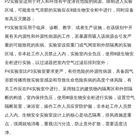
P2实验室适用于对人和环境有中度潜在危险的病源。限制进入实验
区域，可能发生气溶胶的实验应在Ⅱ级生物安全柜中进行，同时应备
有高压灭菌器；
P3实验室应用于临床、诊断、教学、或者生产设施，在该级别中开
展有关内源性和外源性病源的工作，若暴露而吸入该病源会引发严
重的可能致死的疾病。实验室设双重门或气闸室和外部隔离的实验
区域，非本处工作人员禁止入内，实验室内全负压，使用Ⅱ级生物安
全柜进行实验，以过滤器把室内空气过滤后排到室外；
P4实验室比P3实验室要求更严，有些危险的外源性病源，具备因气
溶胶传播而致实验室感染和导致生命危险疾病的高度个体风险，有
关工作应在P4实验室中进行。采用独立的建筑物内隔离区和外部隔
断的构造，室内保持负压，使用Ⅲ级生物安全柜进行实验，设置空气
隔断装置，淋浴室，操作工作人员应穿防护服，非本处工作人员禁
止入内。生物安全实验室设计上的核心是动态隔离，排风措施是重
点，强调就地消毒，重视洁污分流，防止意外扩散，需要适度洁
净。