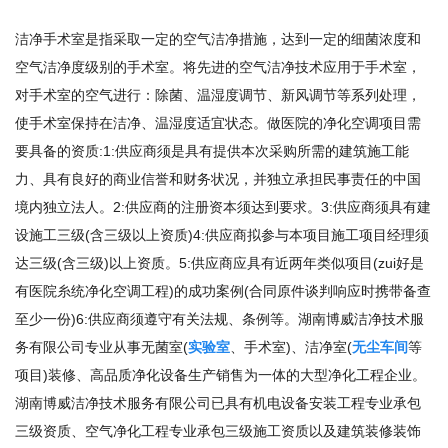
洁净手术室
是指采取一定的空气洁净措施，达到一定的细菌浓度和
空气洁净度级别的手术室。将先进的空气洁净技术应用于手术室，
对手术室的空气进行：除菌、温湿度调节、新风调节等系列处理，
使手术室保持在洁净、温湿度适宜状态。做医院的净化空调项目需
要具备的资质:1:供应商须是具有提供本次采购所需的建筑施工能
力、具有良好的商业信誉和财务状况，并独立承担民事责任的中国
境内独立法人。2:供应商的注册资本须达到要求。3:供应商须具有建
设施工三级(含三级以上资质)4:供应商拟参与本项目施工项目经理须
达三级(含三级)以上资质。5:供应商应具有近两年类似项目(zui好是
有医院糸统净化空调工程)的成功案例(合同原件谈判响应时携带备查
至少一份)6:供应商须遵守有关法规、条例等。湖南博威洁净技术服
务有限公司专业从事无菌室(
实验室
、手术室)、洁净室(
无尘车间
等
项目)装修、高品质净化设备生产销售为一体的大型净化工程企业。
湖南博威洁净技术服务有限公司已具有机电设备安装工程专业承包
三级资质、空气净化工程专业承包三级施工资质以及建筑装修装饰