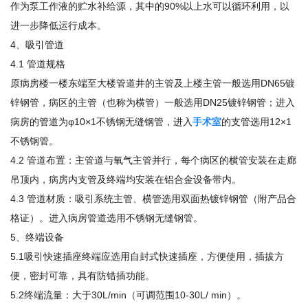
作为泵工作液的贮水补给源，其中的90%以上水可以循环利用，以
进一步降低运行成本。
4、吸引管道
4.1 管道规格
原病房楼一楼东端至大楼管道井的主管及上楼主管一般选用DN65镀
锌钢管，病区的主管（也称为横管）一般选用DN25镀锌钢管；进入
病房的管道为φ10×1不锈钢无缝钢管，进入
手术室
的支管选用12×1
不锈钢管。
4.2 管道布置：主管道与氧气主管并行，每个病区的横管安装在走廊
吊顶内，病房内支管及终端均安装在铝合金设备带内。
4.3 管道材质：吸引系统主管、横管选用双面热镀锌钢管（附产品合
格证）。进入病房管道选用不锈钢无缝钢管。
5、终端设备
5.1吸引快速插座终端应选用自封式快速插座，方便使用，插拔方
便，密封可靠，具有防错插功能。
5.2终端流量：大于30L/min（可调范围10-30L/ min）。