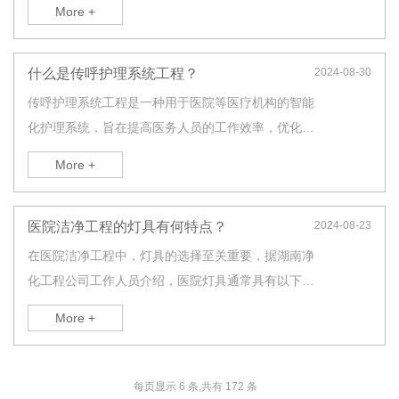
More +
床治疗和医疗服务。主要包括以下几个方面：
什么是传呼护理系统工程？
2024-08-30
传呼护理系统工程是一种用于医院等医疗机构的智能
化护理系统，旨在提高医务人员的工作效率，优化医
护流程，提升护理质量。传呼护理系统通过将患者和
More +
医护人员之间的信息传递和沟通过程数字化和自动
化，实现了更快速、更准确、更有效的护理服务。
医院洁净工程的灯具有何特点？
2024-08-23
在医院洁净工程中，灯具的选择至关重要，据湖南净
化工程公司工作人员介绍，医院灯具通常具有以下特
点：1. 防水防尘：医院环境需要保持洁净和无菌，
More +
因此灯具通常具有防水防尘的设计，可以有效防止水
汽和灰尘进入灯具内部，保持灯具清洁。
每页显示 6 条,共有 172 条