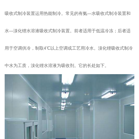
吸收式制冷装置运用热能制冷。常见的有氨—水吸收式制冷装置和
水—溴化锂水溶液吸收式制冷装置。前者适用于低温冷冻；后者适
用于空调供冷，制取4℃以上空调或工艺用冷水。溴化锂吸收式制冷
中水为工质，溴化锂水溶液为吸收剂。它的长处如下。